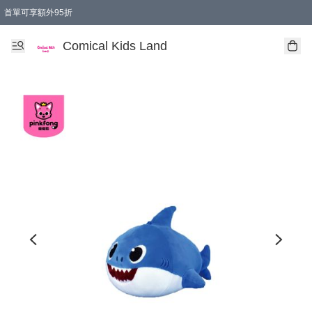
首單可享額外95折
🚚購買折實$299以上,免費送貨 (偏遠地區需收附加費)
Comical Kids Land