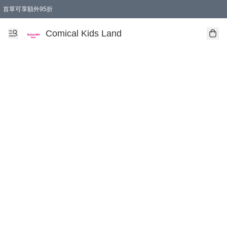
首單可享額外95折
🚚購買折實$299以上,免費送貨 (偏遠地區需收附加費)
Comical Kids Land