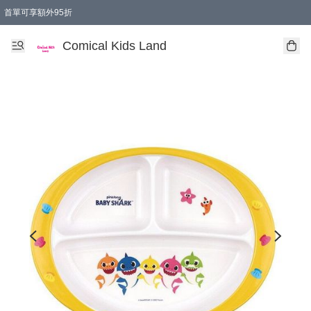
首單可享額外95折
🚚購買折實$299以上,免費送貨 (偏遠地區需收附加費)
Comical Kids Land