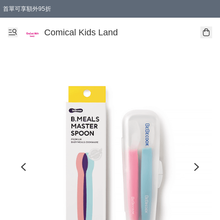
首單可享額外95折
🚚購買折實$299以上,免費送貨 (偏遠地區需收附加費)
Comical Kids Land