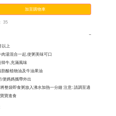
加至購物車
 35
−
月以上

牛肉湯混合一起,使粥美味可口

韓牛,充滿風味

脂肪酸植物油及牛油果油

,方便媽媽攜帶外出

 : 將整袋即食粥放入沸水加熱一分鐘 注意: 請調至適
寶寶進食
k