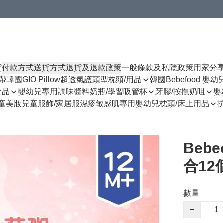
貨
付款方式
送貨方式
退貨及退款政策
一般條款及私隱政策
用家分
揹帶
韓國GIO Pillow超透氣護頭型枕頭/用品
韓國Bebefood 嬰
食品
嬰幼兒專用調味醬料
奶瓶/學習吸管杯
牙膠/按撫奶咀
嬰
童美妝
兒童服飾/家居服
濕疹敏感肌專用
嬰幼兒枕頭/床上用品
Beb
合12
數量
−