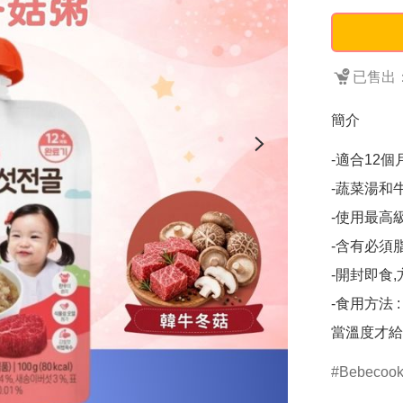
已售出：
簡介
-適合12個
-蔬菜湯和
-使用最高級
-含有必須
-開封即食
-食用方法
當溫度才給
Bebecoo