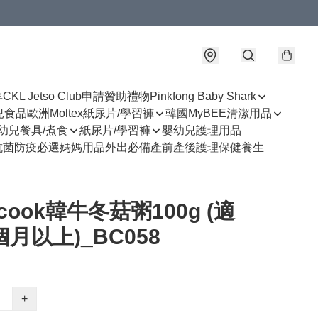
享
CKL Jetso Club
申請贊助禮物
Pinkfong Baby Shark
幼兒食品
歐洲Moltex紙尿片/學習褲
韓國MyBEE清潔用品
幼兒餐具/煮食
紙尿片/學習褲
嬰幼兒護理用品
抗菌防疫必選
媽媽用品
外出必備
產前產後護理
保健養生
ecook韓牛冬菇粥100g (適
個月以上)_BC058
+