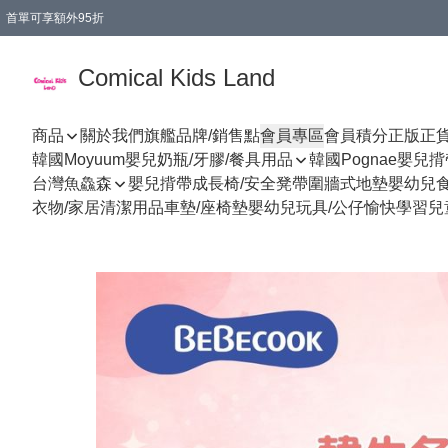
首單可享額外95折
🚚購買折實$299以上,免費送貨 (偏遠地區需收附加費)
Comical Kids Land
商品
關於我們
旗艦品牌/銷售點
會員專區
會員積分
正版正
韓國Moyuum嬰兒奶瓶/牙膠/餐具用品
韓國Pognae嬰兒
台灣魚鱻森
嬰兒揹帶
成長椅/安全凳帶
圍牆式地墊
嬰幼兒
衣物/家居清潔用品
車墊/座椅墊
嬰幼兒玩具/公仔
愉快學習
兒