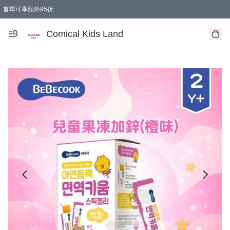
首單可享額外95折
🚚購買折實$299以上,免費送貨 (偏遠地區需收附加費)
Comical Kids Land