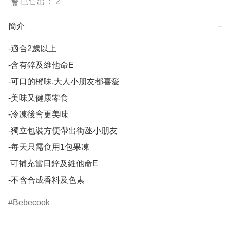
已售出： 2
簡介
−
-適合2歲以上

-含有鋅及維他命E

-可口的橙味,大人小朋友都喜愛

-美味又健康零食

-冷凍後會更美味

-獨立包裝方便帶出街氹小朋友

-每天只需食用1包果凍

 可補充當日鋅及維他命E

-不含合成香料及色素
Bebecook