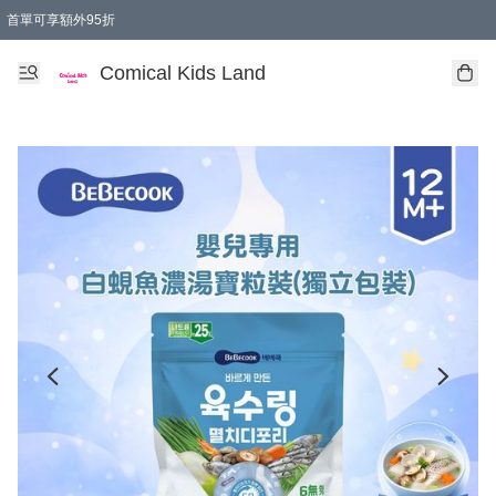
首單可享額外95折
🚚購買折實$299以上,免費送貨 (偏遠地區需收附加費)
Comical Kids Land