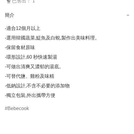
已售出： 1
簡介
−
-適合12個月以上

-選用韓國蔬菜,鯷魚及白蜆,製作出美味料理。

-保留食材原味

-環形設計,60 秒快速製湯

-可做出清爽又濃郁的湯底。

-可替代鹽、雞粉及味精

-低鈉設計,不含不必要的添加物

-獨立包裝,外出攜帶方便
Bebecook