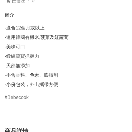
已售出： 0
簡介
−
-適合12個月或以上

-選用韓國有機米,菠菜及紅蘿蔔

-美味可口

-鍛練寶寶抓握力

-天然無添加

-不含香料、色素、膨脹劑

-小份包裝，外出攜帶方便
Bebecook
商品詳情