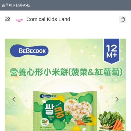
首單可享額外95折
🚚購買折實$299以上,免費送貨 (偏遠地區需收附加費)
Comical Kids Land