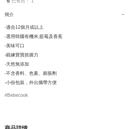
已售出： 1
簡介
−
-適合12個月或以上

-選用韓國有機米,藍莓及香蕉

-美味可口

-鍛練寶寶抓握力

-天然無添加

-不含香料、色素、膨脹劑

-小份包裝，外出攜帶方便
Bebecook
商品詳情