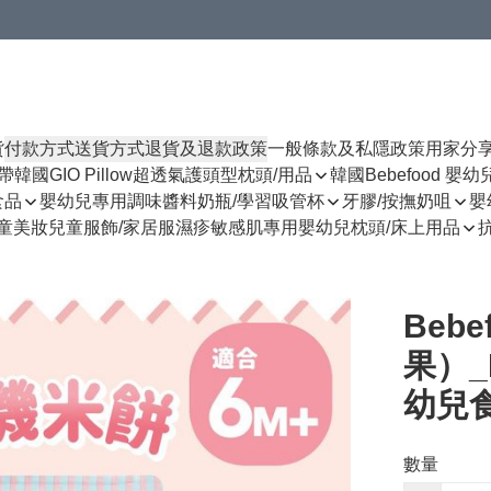
貨
付款方式
送貨方式
退貨及退款政策
一般條款及私隱政策
用家分
揹帶
韓國GIO Pillow超透氣護頭型枕頭/用品
韓國Bebefood 嬰
食品
嬰幼兒專用調味醬料
奶瓶/學習吸管杯
牙膠/按撫奶咀
嬰
童美妝
兒童服飾/家居服
濕疹敏感肌專用
嬰幼兒枕頭/床上用品
Beb
果）_
幼兒
數量