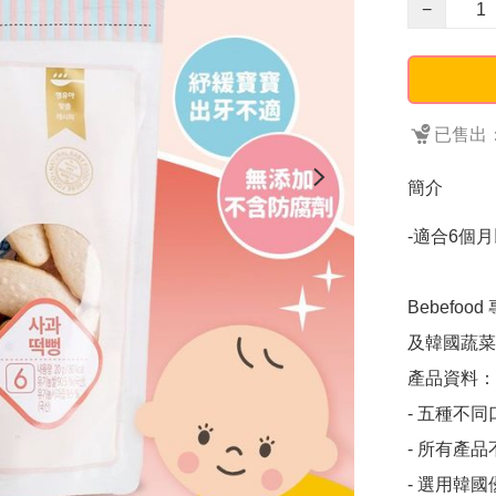
−
已售出：
簡介
-適合6個
Bebefo
及韓國蔬菜
產品資料：

- 五種不
- 所有產
- 選用韓