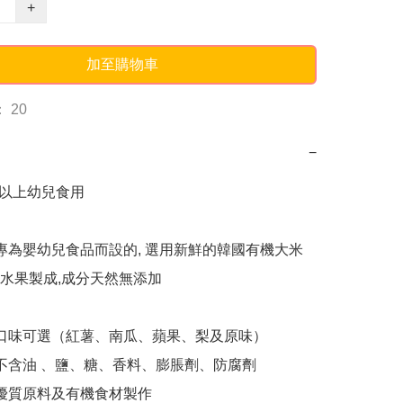
+
加至購物車
 20
−
月以上幼兒食用

od 專為嬰幼兒食品而設的, 選用新鮮的韓國有機大米
水果製成,成分天然無添加

同口味可選（紅薯、南瓜、蘋果、梨及原味）

品不含油 、鹽、糖、香料、膨脹劑、防腐劑

國優質原料及有機食材製作
