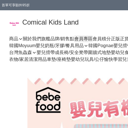
首單可享額外95折
🚚購買折實$299以上,免費送貨 (偏遠地區需收附加費)
Comical Kids Land
商品
關於我們
旗艦品牌/銷售點
會員專區
會員積分
正版正
韓國Moyuum嬰兒奶瓶/牙膠/餐具用品
韓國Pognae嬰兒
台灣魚鱻森
嬰兒揹帶
成長椅/安全凳帶
圍牆式地墊
嬰幼兒
衣物/家居清潔用品
車墊/座椅墊
嬰幼兒玩具/公仔
愉快學習
兒