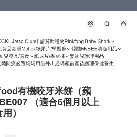
享
CKL Jetso Club
申請贊助禮物
Pinkfong Baby Shark
幼兒食品
歐洲Moltex紙尿片/學習褲
韓國MyBEE清潔用品
幼兒餐具/煮食
紙尿片/學習褲
嬰幼兒護理用品
抗菌防疫必選
媽媽用品
外出必備
產前產後護理
保健養生
efood有機咬牙米餅（蘋
BE007 （適合6個月以上
食用）