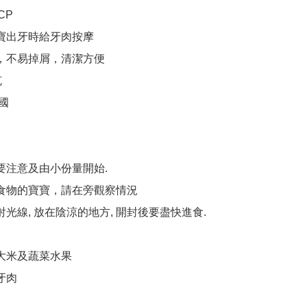
P

寶寶出牙時給牙肉按摩

軟，不易掉屑，清潔方便



國

要注意及由小份量開始.

體食物的寶寶，請在旁觀察情況

射光線, 放在陰涼的地方, 開封後要盡快進食.

水果                         

肉
