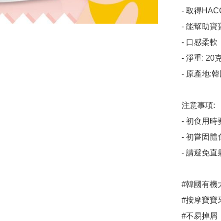
- 取得HACC
- 能幫助
- 口感柔
- 淨重: 20克
- 原產地:韓
注意事項:

- 初食用時
- 初嘗固
- 請避免直
#韓國有機大米及蔬菜
#按摩寶寶牙
#不易掉屑