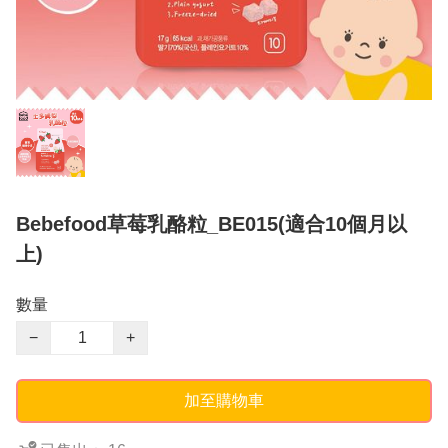
Bebefood草莓乳酪粒_BE015(適合10個月以
上)
數量
−
+
加至購物車