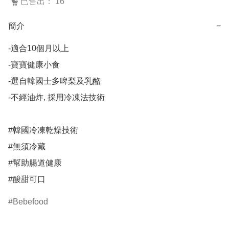
已售出： 16
簡介
−
-適合10個月以上

-寶寶健康小食

-選自韓國士多啤梨及乳酪

-不經油炸, 採用冷凍法技術

#韓國冷凍乾燥技術

#無須冷藏

#幫助腸道健康

#酸甜可口
Bebefood