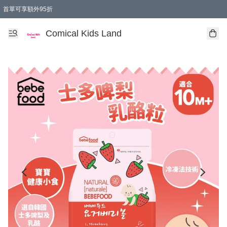
首單可享額外95折
🚚購買折實$299以上,免費送貨 (偏遠地區需收附加費)
Comical Kids Land