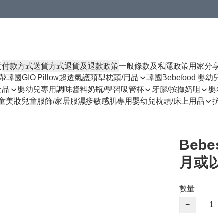
貨
付款方式
送貨方式
退貨及退款政策
一般條款及私隱政策
用家分
揹帶
韓國GIO Pillow超透氣護頭型枕頭/用品
韓國Bebefood 嬰
食品
嬰幼兒專用調味醬料
奶瓶/學習吸管杯
牙膠/按撫奶咀
嬰
童美妝
兒童服飾/家居服
濕疹敏感肌專用
嬰幼兒枕頭/床上用品
Beb
月或以
數量
−