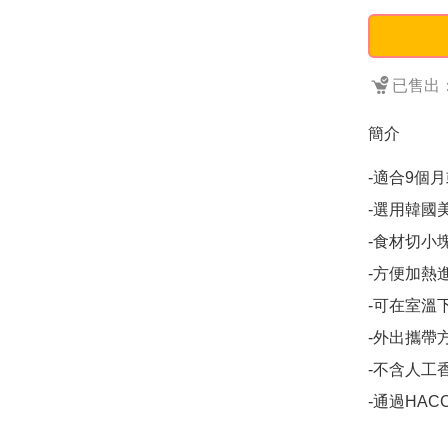
已售出：
簡介
-適合9個月
-選用韓國
-食材切小塊
-方便加熱進
-可在室溫下
-外出攜帶方
-不含人工
-通過HAC