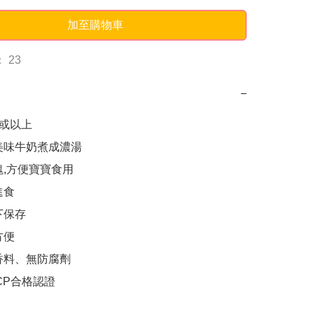
加至購物車
 23
−
或以上

美味牛奶煮成濃湯

,方便寶寶食用

食

保存

便

香料、無防腐劑

CP合格認證
