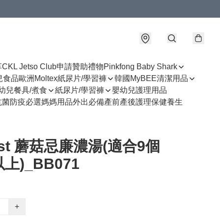
享
CKL Jetso Club
申請贊助禮物
Pinkfong Baby Shark
幼兒食品
歐洲Moltex紙尿片/學習褲
韓國MyBEE清潔用品
幼兒餐具/煮食
紙尿片/學習褲
嬰幼兒護理用品
抗菌防疫必選
媽媽用品
外出必備
產前產後護理
保健養生
est 蘑菇忌廉濃湯(適合9個
上)_BB071
+