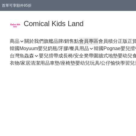
首單可享額外95折
🚚購買折實$299以上,免費送貨 (偏遠地區需收附加費)
Comical Kids Land
商品
關於我們
旗艦品牌/銷售點
會員專區
會員積分
正版正
韓國Moyuum嬰兒奶瓶/牙膠/餐具用品
韓國Pognae嬰兒
台灣魚鱻森
嬰兒揹帶
成長椅/安全凳帶
圍牆式地墊
嬰幼兒
衣物/家居清潔用品
車墊/座椅墊
嬰幼兒玩具/公仔
愉快學習
兒