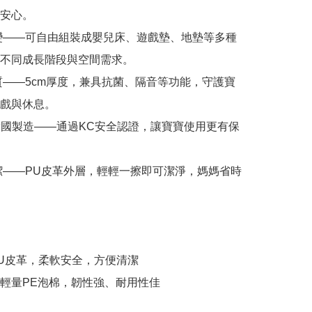
安心。

多變——可自由組裝成嬰兒床、遊戲墊、地墊等多種
不同成長階段與空間需求。

材質——5cm厚度，兼具抗菌、隔音等功能，守護寶
戲與休息。

0% 韓國製造——通過KC安全認證，讓寶寶使用更有保
易潔——PU皮革外層，輕輕一擦即可潔淨，媽媽省時
U皮革，柔軟安全，方便清潔

輕量PE泡棉，韌性強、耐用性佳
