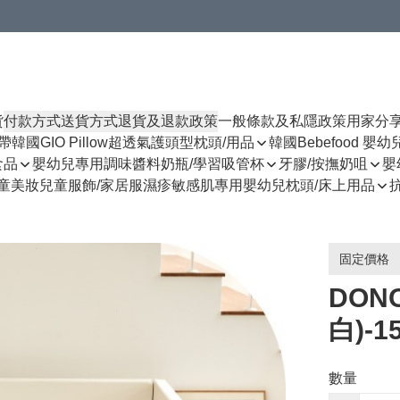
貨
付款方式
送貨方式
退貨及退款政策
一般條款及私隱政策
用家分
揹帶
韓國GIO Pillow超透氣護頭型枕頭/用品
韓國Bebefood 嬰
食品
嬰幼兒專用調味醬料
奶瓶/學習吸管杯
牙膠/按撫奶咀
嬰
童美妝
兒童服飾/家居服
濕疹敏感肌專用
嬰幼兒枕頭/床上用品
固定價格
DON
白)-1
數量