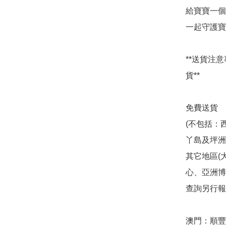
給寶寶一個
一起守護寶
**送貨注
貨**

免費送貨 

(不包括：西貢 
丫島及坪洲 /
其它地區(
心、亞洲博
查詢另行報價
澳門：順豐