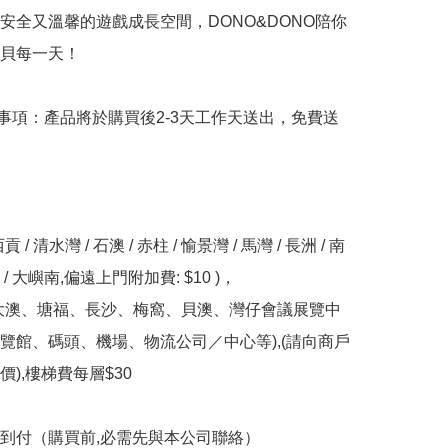
安全又溫馨的遊戲成長空間，DONO&DONO陪你
貝每一天！

意事項：產品將於購買後2-3天工作天送出，免費送
/ 清水灣 / 石澳 / 赤柱 / 愉景灣 / 馬灣 / 長洲 / 南
 大嶼南,偏遠上門附加費: $10 )，

大澳、塘福、長沙、梅窩、貝澳、灣仔會議展覽中
覽館、碼頭、機場、物流公司／中心等),(請向商戶
),樓梯費每層$30

到付（購買前,必需先與本公司聯絡）