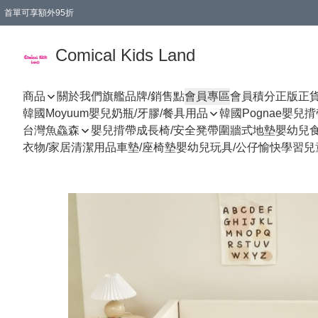
首單可享額外95折
🚚購買折實$299以上,免費送貨 (偏遠地區需收附加費)
Comical Kids Land
商品
關於我們
旗艦品牌/銷售點
會員專區
會員積分
正版正
韓國Moyuum嬰兒奶瓶/牙膠/餐具用品
韓國Pognae嬰兒
台灣魚鱻森
嬰兒揹帶
成長椅/安全凳帶
圍牆式地墊
嬰幼兒
衣物/家居清潔用品
車墊/座椅墊
嬰幼兒玩具/公仔
愉快學習
兒