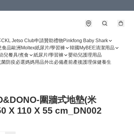
享
CKL Jetso Club
申請贊助禮物
Pinkfong Baby Shark
幼兒食品
歐洲Moltex紙尿片/學習褲
韓國MyBEE清潔用品
幼兒餐具/煮食
紙尿片/學習褲
嬰幼兒護理用品
抗菌防疫必選
媽媽用品
外出必備
產前產後護理
保健養生
O&DONO-圍牆式地墊(米
50 X 110 X 55 cm_DN002