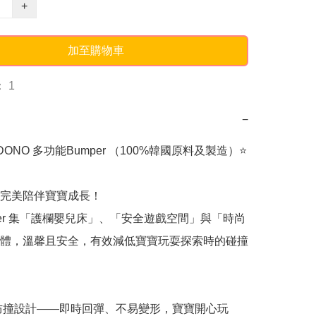
+
加至購物車
 1
−
&DONO 多功能Bumper （100%韓國原料及製造）⭐️

完美陪伴寶寶成長！

per 集「護欄嬰兒床」、「安全遊戲空間」與「時尚
體，溫馨且安全，有效減低寶寶玩耍探索時的碰撞
力防撞設計——即時回彈、不易變形，寶寶開心玩