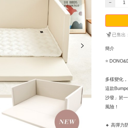
−
已售出：
簡介
⭐️ DONO
多樣變化，
這款Bum
沙發」於一
風險！

🔸 高彈