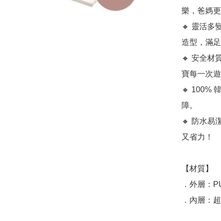
樂，爸媽更
🔸 靈活
造型，滿足
🔸 安全
寶每一次遊
🔸 10
障。

🔸 防水
又省力！

【材質】

．外層：P
．內層：超