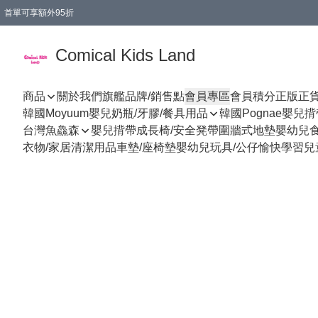
首單可享額外95折
🚚購買折實$299以上,免費送貨 (偏遠地區需收附加費)
Comical Kids Land
商品
關於我們
旗艦品牌/銷售點
會員專區
會員積分
正版正
韓國Moyuum嬰兒奶瓶/牙膠/餐具用品
韓國Pognae嬰兒
台灣魚鱻森
嬰兒揹帶
成長椅/安全凳帶
圍牆式地墊
嬰幼兒
衣物/家居清潔用品
車墊/座椅墊
嬰幼兒玩具/公仔
愉快學習
兒