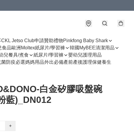
享
CKL Jetso Club
申請贊助禮物
Pinkfong Baby Shark
幼兒食品
歐洲Moltex紙尿片/學習褲
韓國MyBEE清潔用品
幼兒餐具/煮食
紙尿片/學習褲
嬰幼兒護理用品
抗菌防疫必選
媽媽用品
外出必備
產前產後護理
保健養生
O&DONO-白金矽膠吸盤碗
粉藍)_DN012
+