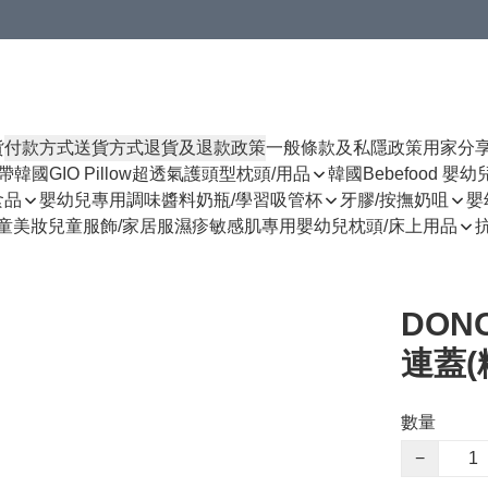
貨
付款方式
送貨方式
退貨及退款政策
一般條款及私隱政策
用家分
揹帶
韓國GIO Pillow超透氣護頭型枕頭/用品
韓國Bebefood 嬰
食品
嬰幼兒專用調味醬料
奶瓶/學習吸管杯
牙膠/按撫奶咀
嬰
童美妝
兒童服飾/家居服
濕疹敏感肌專用
嬰幼兒枕頭/床上用品
DON
連蓋(
數量
−