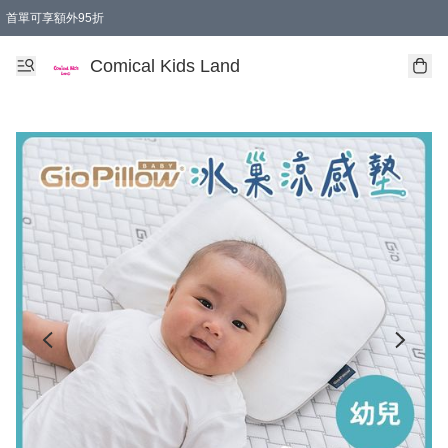
首單可享額外95折
🚚購買折實$299以上,免費送貨 (偏遠地區需收附加費)
Comical Kids Land