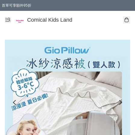
首單可享額外95折
🚚購買折實$299以上,免費送貨 (偏遠地區需收附加費)
Comical Kids Land