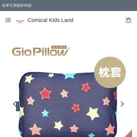
首單可享額外95折
🚚購買折實$299以上,免費送貨 (偏遠地區需收附加費)
Comical Kids Land