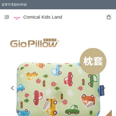
首單可享額外95折
🚚購買折實$299以上,免費送貨 (偏遠地區需收附加費)
Comical Kids Land