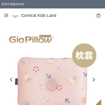
首單可享額外95折
🚚購買折實$299以上,免費送貨 (偏遠地區需收附加費)
Comical Kids Land