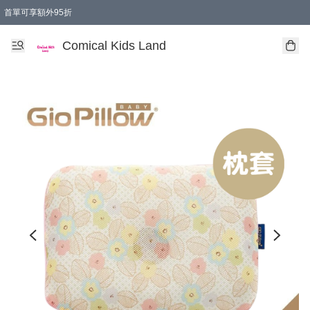
首單可享額外95折
🚚購買折實$299以上,免費送貨 (偏遠地區需收附加費)
Comical Kids Land