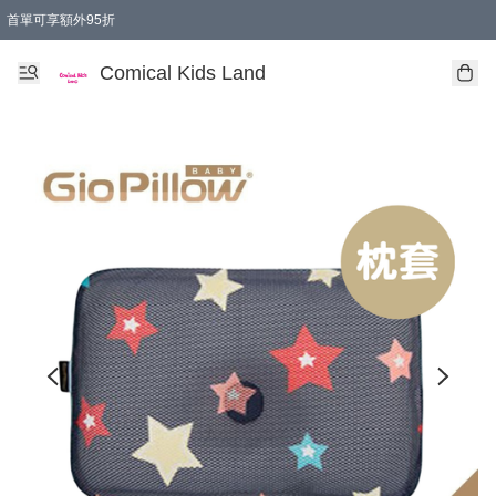
首單可享額外95折
🚚購買折實$299以上,免費送貨 (偏遠地區需收附加費)
Comical Kids Land