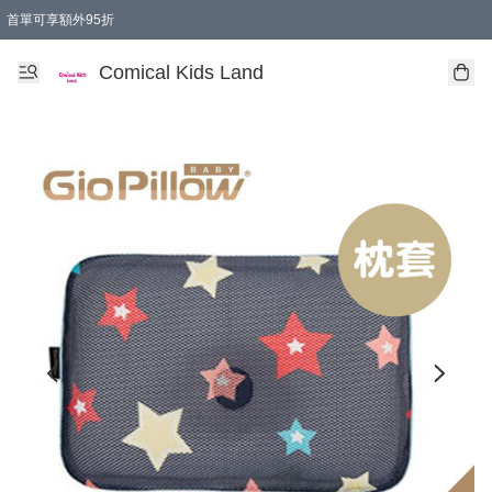
首單可享額外95折
🚚購買折實$299以上,免費送貨 (偏遠地區需收附加費)
Comical Kids Land