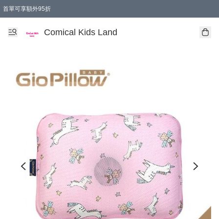
首單可享額外95折
🚚購買折實$299以上,免費送貨 (偏遠地區需收附加費)
Comical Kids Land