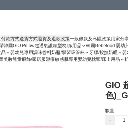
貨
付款方式
送貨方式
退貨及退款政策
一般條款及私隱政策
用家分
揹帶
韓國GIO Pillow超透氣護頭型枕頭/用品
韓國Bebefood 嬰
食品
嬰幼兒專用調味醬料
奶瓶/學習吸管杯
牙膠/按撫奶咀
嬰
童美妝
兒童服飾/家居服
濕疹敏感肌專用
嬰幼兒枕頭/床上用品
GIO
色)_G
數量
−