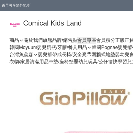
首單可享額外95折
🚚購買折實$299以上,免費送貨 (偏遠地區需收附加費)
Comical Kids Land
商品
關於我們
旗艦品牌/銷售點
會員專區
會員積分
正版正
韓國Moyuum嬰兒奶瓶/牙膠/餐具用品
韓國Pognae嬰兒
台灣魚鱻森
嬰兒揹帶
成長椅/安全凳帶
圍牆式地墊
嬰幼兒
衣物/家居清潔用品
車墊/座椅墊
嬰幼兒玩具/公仔
愉快學習
兒