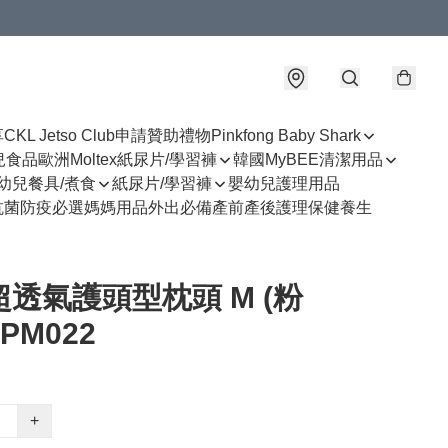
享
CKL Jetso Club
申請贊助禮物
Pinkfong Baby Shark
幼兒食品
歐洲Moltex紙尿片/學習褲
韓國MyBEE清潔用品
幼兒餐具/煮食
紙尿片/學習褲
嬰幼兒護理用品
抗菌防疫必選
媽媽用品
外出必備
產前產後護理
保健養生
 超透氣護頭型枕頭 M (粉
PM022
+