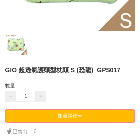
GIO 超透氣護頭型枕頭 S (恐龍)_GPS017
數量
−
+
加至購物車
已售出： 0