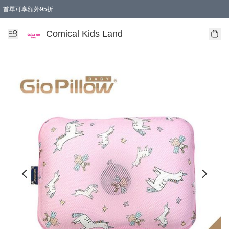
首單可享額外95折
🚚購買折實$299以上,免費送貨 (偏遠地區需收附加費)
Comical Kids Land