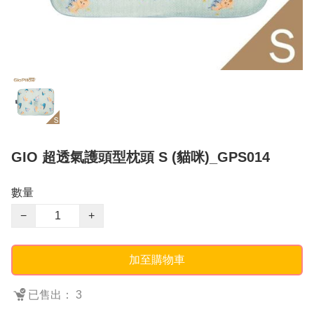
GIO 超透氣護頭型枕頭 S (貓咪)_GPS014
數量
−
+
加至購物車
已售出： 3