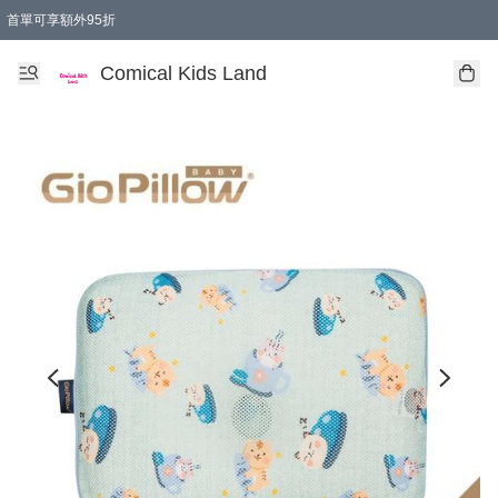
首單可享額外95折
🚚購買折實$299以上,免費送貨 (偏遠地區需收附加費)
Comical Kids Land