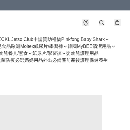
享
CKL Jetso Club
申請贊助禮物
Pinkfong Baby Shark
幼兒食品
歐洲Moltex紙尿片/學習褲
韓國MyBEE清潔用品
幼兒餐具/煮食
紙尿片/學習褲
嬰幼兒護理用品
抗菌防疫必選
媽媽用品
外出必備
產前產後護理
保健養生