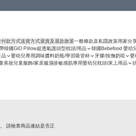
貨
付款方式
送貨方式
退貨及退款政策
一般條款及私隱政策
用家分
揹帶
韓國GIO Pillow超透氣護頭型枕頭/用品
韓國Bebefood 嬰
食品
嬰幼兒專用調味醬料
奶瓶/學習吸管杯
牙膠/按撫奶咀
嬰
童美妝
兒童服飾/家居服
濕疹敏感肌專用
嬰幼兒枕頭/床上用品
。 請檢查商品連結是否正