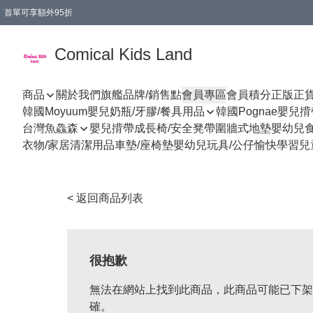
首單可享額外95折
🚚購買折實$299以上,免費送貨 (偏遠地區需收附加費)
Comical Kids Land
商品
關於我們
旗艦品牌/銷售點
會員專區
會員積分
正版正
韓國Moyuum嬰兒奶瓶/牙膠/餐具用品
韓國Pognae嬰兒
台灣魚鱻森
嬰兒揹帶
成長椅/安全凳帶
圍牆式地墊
嬰幼兒
衣物/家居清潔用品
車墊/座椅墊
嬰幼兒玩具/公仔
愉快學習
兒
< 返回商品列表
很抱歉
無法在網站上找到此商品，此商品可能已下架
確。