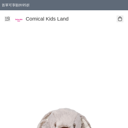
首單可享額外95折
🚚購買折實$299以上,免費送貨 (偏遠地區需收附加費)
Comical Kids Land