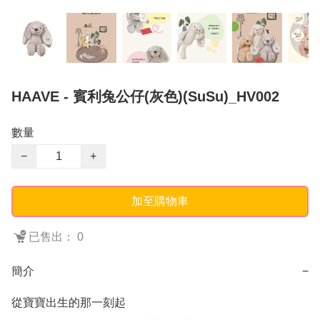
HAAVE - 賓利兔公仔(灰色)(SuSu)_HV002
數量
−
+
加至購物車
已售出： 0
簡介
−
從寶寶出生的那一刻起
