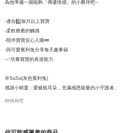
為他準備一個能夠「傳遞情感」的小夥伴吧~

-適合0️⃣個月以上寶寶

-柔軟療癒的觸感

-陪伴寶寶安心入睡💤

-與可愛賓利兔分享每天趣事😆

-✅培養寶寶的表達能力

🌸SuSu(灰色賓利兔)

感謝小精靈：愛被梳耳朵，充滿感恩能量的小守護者。
HAAVE
你可能感興趣的商品