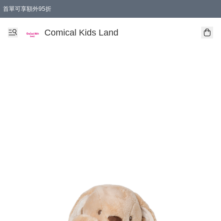
首單可享額外95折
🚚購買折實$299以上,免費送貨 (偏遠地區需收附加費)
Comical Kids Land