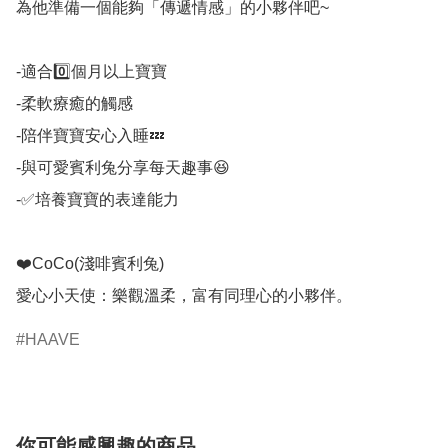
為他準備一個能夠「傳遞情感」的小夥伴吧~

-適合0️⃣個月以上寶寶

-柔軟療癒的觸感

-陪伴寶寶安心入睡💤

-與可愛賓利兔分享每天趣事😆

-✅培養寶寶的表達能力

❤️CoCo(淺啡賓利兔)

愛心小天使：樂觀溫柔，富有同理心的小夥伴。
HAAVE
你可能感興趣的商品