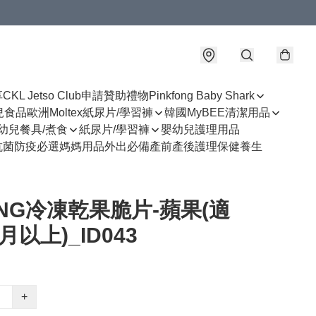
享
CKL Jetso Club
申請贊助禮物
Pinkfong Baby Shark
幼兒食品
歐洲Moltex紙尿片/學習褲
韓國MyBEE清潔用品
幼兒餐具/煮食
紙尿片/學習褲
嬰幼兒護理用品
抗菌防疫必選
媽媽用品
外出必備
產前產後護理
保健養生
ONG冷凍乾果脆片-蘋果(適
月以上)_ID043
+