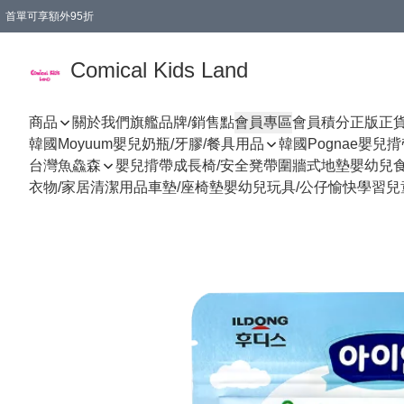
首單可享額外95折
🚚購買折實$299以上,免費送貨 (偏遠地區需收附加費)
Comical Kids Land
商品
關於我們
旗艦品牌/銷售點
會員專區
會員積分
正版正
韓國Moyuum嬰兒奶瓶/牙膠/餐具用品
韓國Pognae嬰兒
台灣魚鱻森
嬰兒揹帶
成長椅/安全凳帶
圍牆式地墊
嬰幼兒
衣物/家居清潔用品
車墊/座椅墊
嬰幼兒玩具/公仔
愉快學習
兒