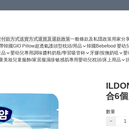
貨
付款方式
送貨方式
退貨及退款政策
一般條款及私隱政策
用家分
揹帶
韓國GIO Pillow超透氣護頭型枕頭/用品
韓國Bebefood 嬰
食品
嬰幼兒專用調味醬料
奶瓶/學習吸管杯
牙膠/按撫奶咀
嬰
童美妝
兒童服飾/家居服
濕疹敏感肌專用
嬰幼兒枕頭/床上用品
ILD
合6個
數量
−