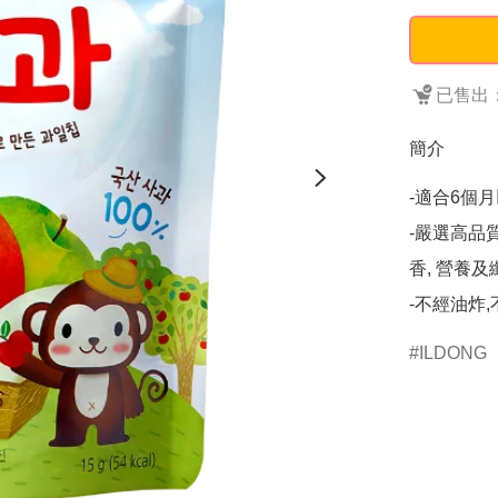
已售出：
簡介
-適合6個月
-嚴選高品
香, 營養及
-不經油炸
ILDONG