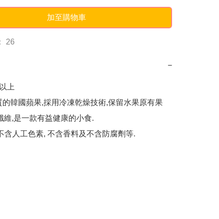
加至購物車
 26
−
以上

質的韓國蘋果,採用冷凍乾燥技術,保留水果原有果
纖維,是一款有益健康的小食.

,不含人工色素, 不含香料及不含防腐劑等.