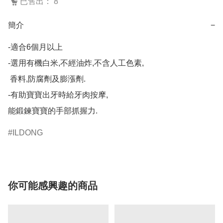
已售出： 8
簡介
−
-適合6個月以上

-選用有機白米,不經油炸,不含人工色素,

 香料,防腐劑及膨漲劑.

-有助寶寶出牙時給牙肉按摩,

能鍛鍊寶寶的手部抓握力.
ILDONG
你可能感興趣的商品