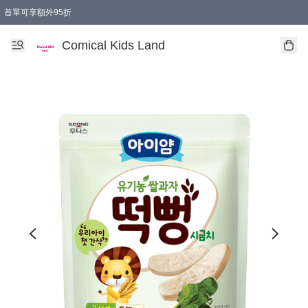
首單可享額外95折
🚚購買折實$299以上,免費送貨 (偏遠地區需收附加費)
Comical Kids Land