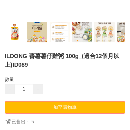
ILDONG 蕃薯薯仔雞粥 100g_(適合12個月以
上)ID089
數量
−
+
加至購物車
已售出： 5