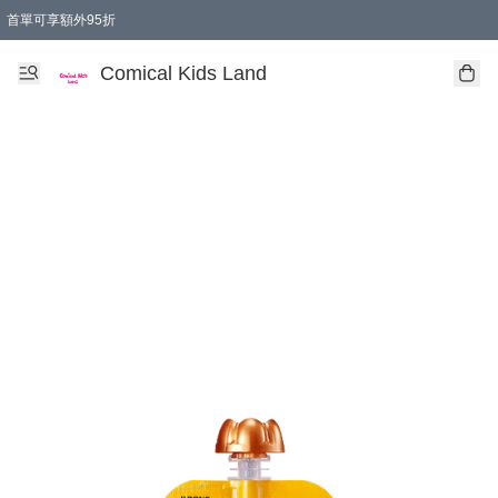
首單可享額外95折
🚚購買折實$299以上,免費送貨 (偏遠地區需收附加費)
Comical Kids Land