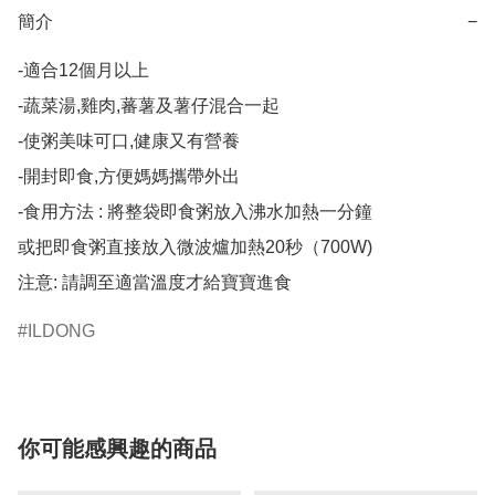
簡介
−
-適合12個月以上

-蔬菜湯,雞肉,蕃薯及薯仔混合一起

-使粥美味可口,健康又有營養

-開封即食,方便媽媽攜帶外出

-食用方法 : 將整袋即食粥放入沸水加熱一分鐘

或把即食粥直接放入微波爐加熱20秒（700W) 

注意: 請調至適當溫度才給寶寶進食
ILDONG
你可能感興趣的商品