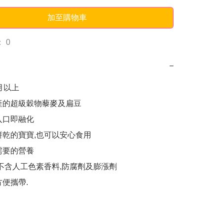
加至購物車
 0
−
月以上

產的超級穀物藜麥及扁豆

入口即融化

餅乾的寶寶,也可以安心食用

需要的營養

,不含人工色素香料,防腐劑及膨漲劑

方便攜帶.