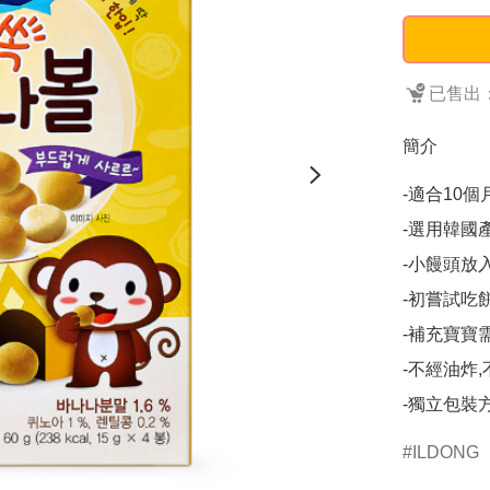
已售出：
簡介
-適合10個
-選用韓國
-小饅頭放
-初嘗試吃
-補充寶寶
-不經油炸
-獨立包裝
ILDONG