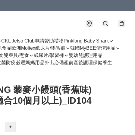
享
CKL Jetso Club
申請贊助禮物
Pinkfong Baby Shark
幼兒食品
歐洲Moltex紙尿片/學習褲
韓國MyBEE清潔用品
幼兒餐具/煮食
紙尿片/學習褲
嬰幼兒護理用品
抗菌防疫必選
媽媽用品
外出必備
產前產後護理
保健養生
ONG 藜麥小饅頭(香蕉味)
(適合10個月以上)_ID104
+