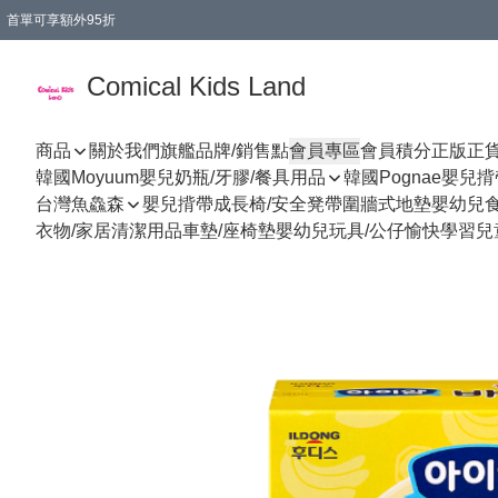
首單可享額外95折
🚚購買折實$299以上,免費送貨 (偏遠地區需收附加費)
Comical Kids Land
商品
關於我們
旗艦品牌/銷售點
會員專區
會員積分
正版正
韓國Moyuum嬰兒奶瓶/牙膠/餐具用品
韓國Pognae嬰兒
台灣魚鱻森
嬰兒揹帶
成長椅/安全凳帶
圍牆式地墊
嬰幼兒
衣物/家居清潔用品
車墊/座椅墊
嬰幼兒玩具/公仔
愉快學習
兒