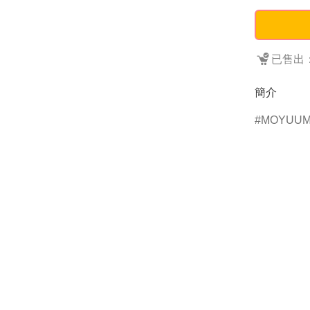
已售出：
簡介
MOYUU