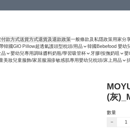
貨
付款方式
送貨方式
退貨及退款政策
一般條款及私隱政策
用家分
揹帶
韓國GIO Pillow超透氣護頭型枕頭/用品
韓國Bebefood 嬰
食品
嬰幼兒專用調味醬料
奶瓶/學習吸管杯
牙膠/按撫奶咀
嬰
童美妝
兒童服飾/家居服
濕疹敏感肌專用
嬰幼兒枕頭/床上用品
MOY
(灰)_
數量
−