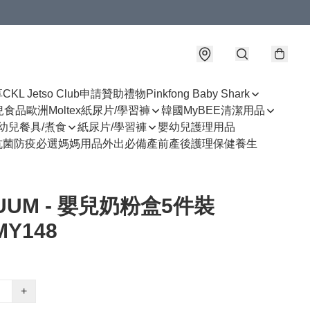
享
CKL Jetso Club
申請贊助禮物
Pinkfong Baby Shark
幼兒食品
歐洲Moltex紙尿片/學習褲
韓國MyBEE清潔用品
幼兒餐具/煮食
紙尿片/學習褲
嬰幼兒護理用品
抗菌防疫必選
媽媽用品
外出必備
產前產後護理
保健養生
UUM - 嬰兒奶粉盒5件裝
MY148
+