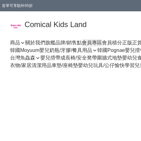
首單可享額外95折
🚚購買折實$299以上,免費送貨 (偏遠地區需收附加費)
Comical Kids Land
商品
關於我們
旗艦品牌/銷售點
會員專區
會員積分
正版正
韓國Moyuum嬰兒奶瓶/牙膠/餐具用品
韓國Pognae嬰兒
台灣魚鱻森
嬰兒揹帶
成長椅/安全凳帶
圍牆式地墊
嬰幼兒
衣物/家居清潔用品
車墊/座椅墊
嬰幼兒玩具/公仔
愉快學習
兒