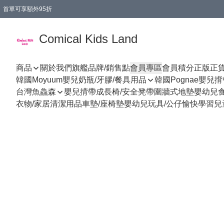
首單可享額外95折
🚚購買折實$299以上,免費送貨 (偏遠地區需收附加費)
Comical Kids Land
商品
關於我們
旗艦品牌/銷售點
會員專區
會員積分
正版正
韓國Moyuum嬰兒奶瓶/牙膠/餐具用品
韓國Pognae嬰兒
台灣魚鱻森
嬰兒揹帶
成長椅/安全凳帶
圍牆式地墊
嬰幼兒
衣物/家居清潔用品
車墊/座椅墊
嬰幼兒玩具/公仔
愉快學習
兒