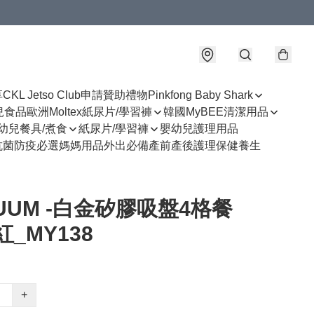
享
CKL Jetso Club
申請贊助禮物
Pinkfong Baby Shark
幼兒食品
歐洲Moltex紙尿片/學習褲
韓國MyBEE清潔用品
幼兒餐具/煮食
紙尿片/學習褲
嬰幼兒護理用品
抗菌防疫必選
媽媽用品
外出必備
產前產後護理
保健養生
UUM -白金矽膠吸盤4格餐
紅_MY138
+