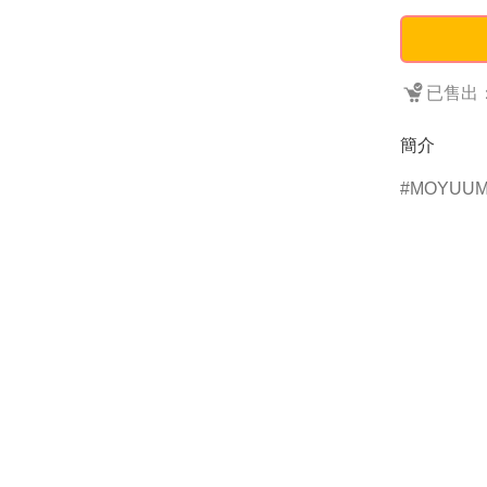
已售出：
簡介
MOYUU