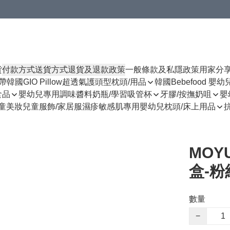
貨
付款方式
送貨方式
退貨及退款政策
一般條款及私隱政策
用家分
揹帶
韓國GIO Pillow超透氣護頭型枕頭/用品
韓國Bebefood 嬰
食品
嬰幼兒專用調味醬料
奶瓶/學習吸管杯
牙膠/按撫奶咀
嬰
童美妝
兒童服飾/家居服
濕疹敏感肌專用
嬰幼兒枕頭/床上用品
MOY
盒-粉
數量
−