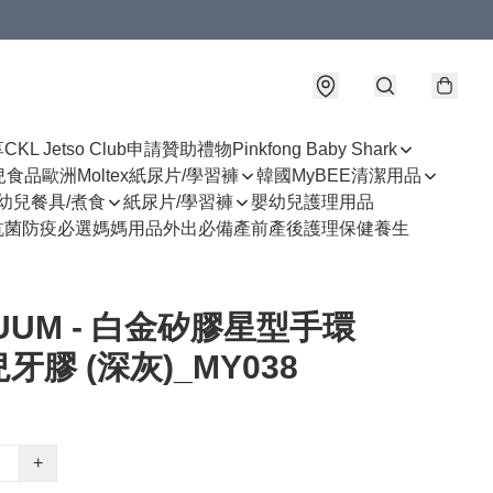
享
CKL Jetso Club
申請贊助禮物
Pinkfong Baby Shark
幼兒食品
歐洲Moltex紙尿片/學習褲
韓國MyBEE清潔用品
幼兒餐具/煮食
紙尿片/學習褲
嬰幼兒護理用品
抗菌防疫必選
媽媽用品
外出必備
產前產後護理
保健養生
UUM - 白金矽膠星型手環
牙膠 (深灰)_MY038
+