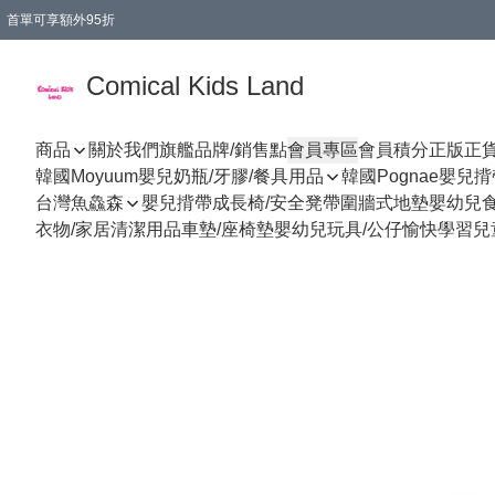
首單可享額外95折
🚚購買折實$299以上,免費送貨 (偏遠地區需收附加費)
Comical Kids Land
商品
關於我們
旗艦品牌/銷售點
會員專區
會員積分
正版正
韓國Moyuum嬰兒奶瓶/牙膠/餐具用品
韓國Pognae嬰兒
台灣魚鱻森
嬰兒揹帶
成長椅/安全凳帶
圍牆式地墊
嬰幼兒
衣物/家居清潔用品
車墊/座椅墊
嬰幼兒玩具/公仔
愉快學習
兒