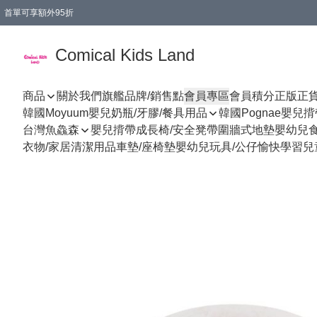
首單可享額外95折
🚚購買折實$299以上,免費送貨 (偏遠地區需收附加費)
Comical Kids Land
商品
關於我們
旗艦品牌/銷售點
會員專區
會員積分
正版正
韓國Moyuum嬰兒奶瓶/牙膠/餐具用品
韓國Pognae嬰兒
台灣魚鱻森
嬰兒揹帶
成長椅/安全凳帶
圍牆式地墊
嬰幼兒
衣物/家居清潔用品
車墊/座椅墊
嬰幼兒玩具/公仔
愉快學習
兒