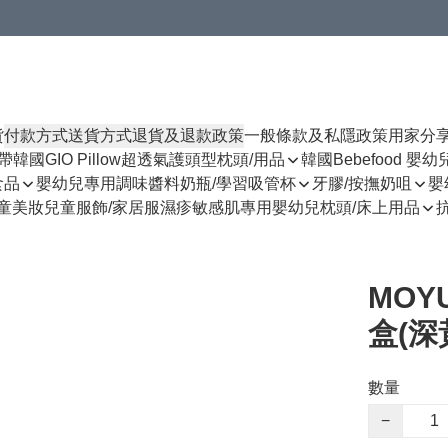
貨
付款方式
送貨方式
退貨及退款政策
一般條款及私隱政策
用家分
揹帶
韓國GIO Pillow超透氣護頭型枕頭/用品
韓國Bebefood 嬰
食品
嬰幼兒專用調味醬料
奶瓶/學習吸管杯
牙膠/按撫奶咀
嬰
童美妝
兒童服飾/家居服
濕疹敏感肌專用
嬰幼兒枕頭/床上用品
MOY
盒(深
數量
−