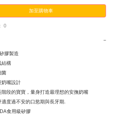
加至購物車
 0
−
金矽膠製造

結構

菌

型奶嘴設計

長階段的寶寶，量身打造最理想的安撫奶嘴

舒適度過不安的口慾期與長牙期.

DA食用級矽膠
