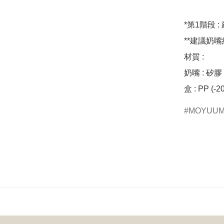
*第1階段 :
**建議奶嘴約
材質 :

奶嘴 : 矽膠 (
盒 : PP (-2
MOYUU