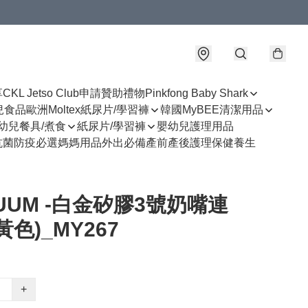
享
CKL Jetso Club
申請贊助禮物
Pinkfong Baby Shark
幼兒食品
歐洲Moltex紙尿片/學習褲
韓國MyBEE清潔用品
幼兒餐具/煮食
紙尿片/學習褲
嬰幼兒護理用品
抗菌防疫必選
媽媽用品
外出必備
產前產後護理
保健養生
UUM -白金矽膠3號奶嘴連
黃色)_MY267
+