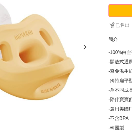
已售出：
簡介
-100%白
-開放式通風
-避免滋生細
-獨特扁平
-為不同成
-陪伴寶寶
-選用美國F
-不含BPA

-韓國製
