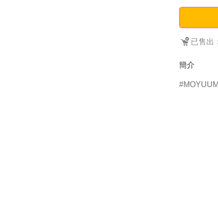
已售出：
簡介
MOYUU