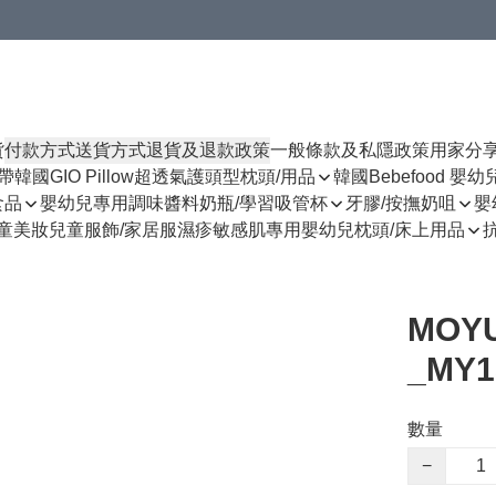
貨
付款方式
送貨方式
退貨及退款政策
一般條款及私隱政策
用家分
揹帶
韓國GIO Pillow超透氣護頭型枕頭/用品
韓國Bebefood 嬰
食品
嬰幼兒專用調味醬料
奶瓶/學習吸管杯
牙膠/按撫奶咀
嬰
童美妝
兒童服飾/家居服
濕疹敏感肌專用
嬰幼兒枕頭/床上用品
MOY
_MY1
數量
−