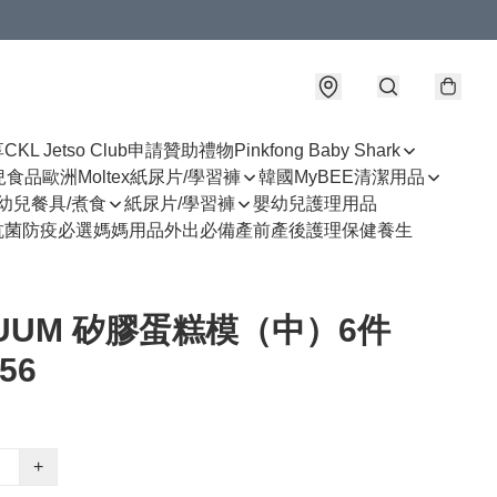
享
CKL Jetso Club
申請贊助禮物
Pinkfong Baby Shark
幼兒食品
歐洲Moltex紙尿片/學習褲
韓國MyBEE清潔用品
幼兒餐具/煮食
紙尿片/學習褲
嬰幼兒護理用品
抗菌防疫必選
媽媽用品
外出必備
產前產後護理
保健養生
UUM 矽膠蛋糕模（中）6件
56
+