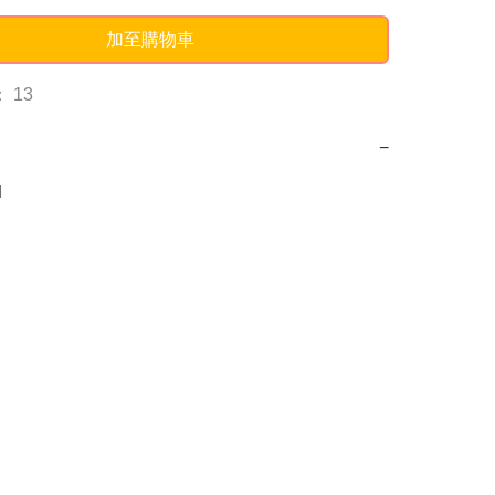
加至購物車
 13
−
M