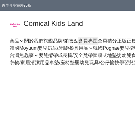
首單可享額外95折
🚚購買折實$299以上,免費送貨 (偏遠地區需收附加費)
Comical Kids Land
商品
關於我們
旗艦品牌/銷售點
會員專區
會員積分
正版正
韓國Moyuum嬰兒奶瓶/牙膠/餐具用品
韓國Pognae嬰兒
台灣魚鱻森
嬰兒揹帶
成長椅/安全凳帶
圍牆式地墊
嬰幼兒
衣物/家居清潔用品
車墊/座椅墊
嬰幼兒玩具/公仔
愉快學習
兒