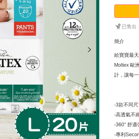
已售出：
簡介
給寶寶最天然
Molte
計，讓每一
-3款不同
-高透氣不
-360°
-專利Sec