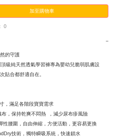
加至購物車
 0
−
的守護  

x 歐洲頂級純天然透氣學習褲專為嬰幼兒脆弱肌膚設
次貼合都舒適自在。

尺寸，滿足各階段寶寶需求

織布，保持乾爽不悶熱  ，減少尿布疹風險

 舒適彈性腰圍，自由伸縮，方便活動，更容易更換

ondDry技術，獨特瞬吸系統，快速鎖水
