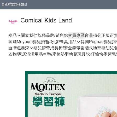
首單可享額外95折
🚚購買折實$299以上,免費送貨 (偏遠地區需收附加費)
Comical Kids Land
商品
關於我們
旗艦品牌/銷售點
會員專區
會員積分
正版正
韓國Moyuum嬰兒奶瓶/牙膠/餐具用品
韓國Pognae嬰兒
台灣魚鱻森
嬰兒揹帶
成長椅/安全凳帶
圍牆式地墊
嬰幼兒
衣物/家居清潔用品
車墊/座椅墊
嬰幼兒玩具/公仔
愉快學習
兒