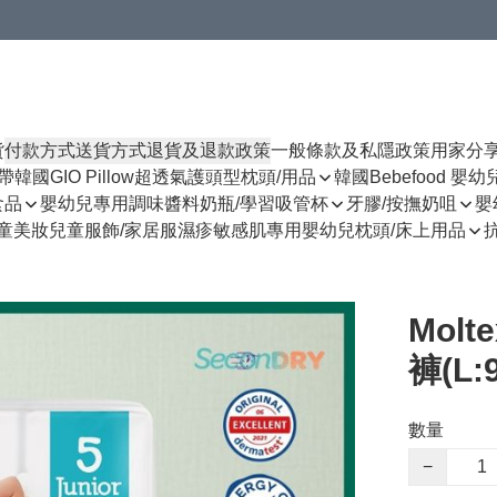
貨
付款方式
送貨方式
退貨及退款政策
一般條款及私隱政策
用家分
揹帶
韓國GIO Pillow超透氣護頭型枕頭/用品
韓國Bebefood 嬰
食品
嬰幼兒專用調味醬料
奶瓶/學習吸管杯
牙膠/按撫奶咀
嬰
童美妝
兒童服飾/家居服
濕疹敏感肌專用
嬰幼兒枕頭/床上用品
Mol
褲(L:
數量
−