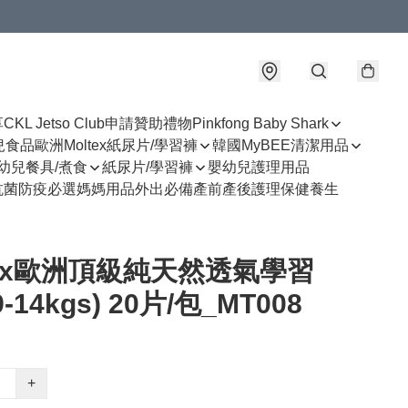
享
CKL Jetso Club
申請贊助禮物
Pinkfong Baby Shark
幼兒食品
歐洲Moltex紙尿片/學習褲
韓國MyBEE清潔用品
幼兒餐具/煮食
紙尿片/學習褲
嬰幼兒護理用品
抗菌防疫必選
媽媽用品
外出必備
產前產後護理
保健養生
tex歐洲頂級純天然透氣學習
9-14kgs) 20片/包_MT008
+