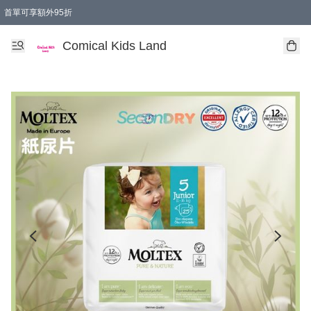
首單可享額外95折
🚚購買折實$299以上,免費送貨 (偏遠地區需收附加費)
Comical Kids Land