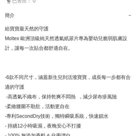
已售出： 0
簡介
−
給寶寶最天然的守護  

Moltex 歐洲頂級純天然透氣紙尿片專為嬰幼兒脆弱肌膚設
計，讓每一次貼合都舒適自在。

-6款不同尺寸，涵蓋新生兒到活潑寶寶，成長每一步都有合
適的守護

 -高透氣不織布，保持乾爽不悶熱  ，減少尿布疹風險

-柔緻腰圍不勒肚，活動更自在

-專利SecondDry技術，獨特瞬吸系統，快速鎖水

- 持續12小時吸濕，夜晚安心不打擾

- 100% 無添加香料 & 化學漂白
