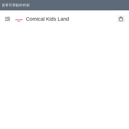
首單可享額外95折
🚚購買折實$299以上,免費送貨 (偏遠地區需收附加費)
Comical Kids Land