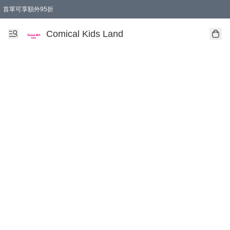
首單可享額外95折
🚚購買折實$299以上,免費送貨 (偏遠地區需收附加費)
Comical Kids Land