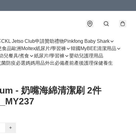
享
CKL Jetso Club
申請贊助禮物
Pinkfong Baby Shark
幼兒食品
歐洲Moltex紙尿片/學習褲
韓國MyBEE清潔用品
幼兒餐具/煮食
紙尿片/學習褲
嬰幼兒護理用品
抗菌防疫必選
媽媽用品
外出必備
產前產後護理
保健養生
uum - 奶嘴海綿清潔刷 2件
_MY237
+