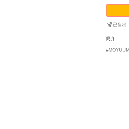
已售出：
簡介
MOYUU