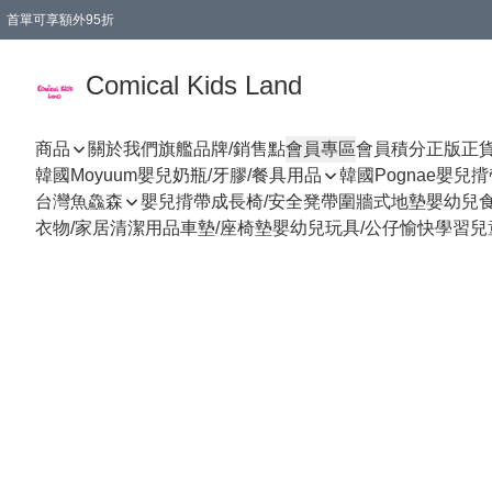
首單可享額外95折
🚚購買折實$299以上,免費送貨 (偏遠地區需收附加費)
Comical Kids Land
商品
關於我們
旗艦品牌/銷售點
會員專區
會員積分
正版正
韓國Moyuum嬰兒奶瓶/牙膠/餐具用品
韓國Pognae嬰兒
台灣魚鱻森
嬰兒揹帶
成長椅/安全凳帶
圍牆式地墊
嬰幼兒
衣物/家居清潔用品
車墊/座椅墊
嬰幼兒玩具/公仔
愉快學習
兒