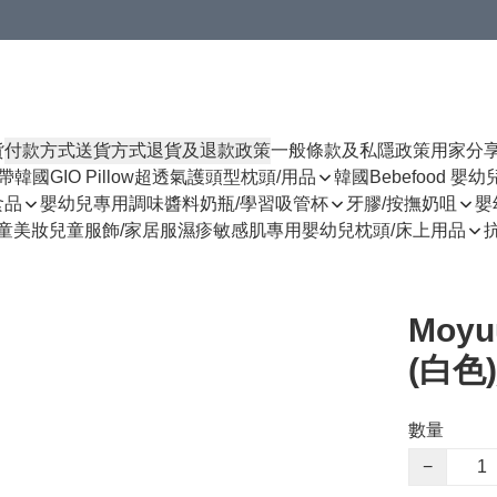
貨
付款方式
送貨方式
退貨及退款政策
一般條款及私隱政策
用家分
揹帶
韓國GIO Pillow超透氣護頭型枕頭/用品
韓國Bebefood 嬰
食品
嬰幼兒專用調味醬料
奶瓶/學習吸管杯
牙膠/按撫奶咀
嬰
童美妝
兒童服飾/家居服
濕疹敏感肌專用
嬰幼兒枕頭/床上用品
Moy
(白色)
數量
−