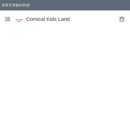
首單可享額外95折
🚚購買折實$299以上,免費送貨 (偏遠地區需收附加費)
Comical Kids Land