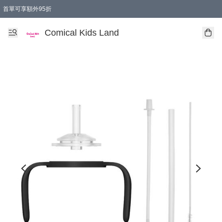
首單可享額外95折
🚚購買折實$299以上,免費送貨 (偏遠地區需收附加費)
Comical Kids Land