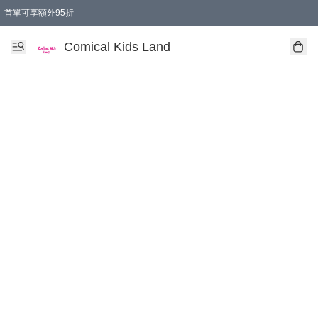
首單可享額外95折
🚚購買折實$299以上,免費送貨 (偏遠地區需收附加費)
Comical Kids Land