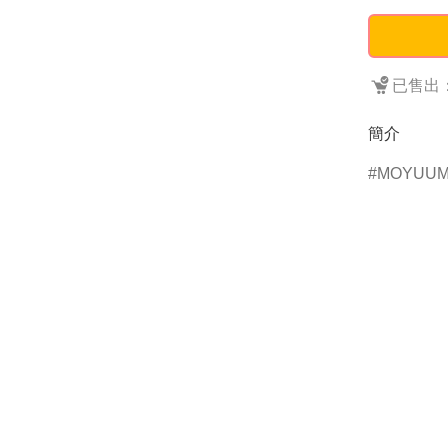
已售出：
簡介
MOYUU