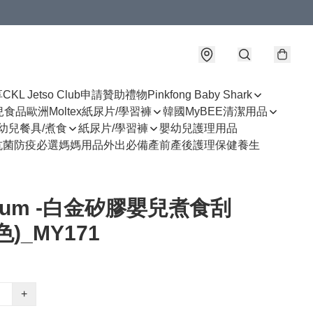
享
CKL Jetso Club
申請贊助禮物
Pinkfong Baby Shark
幼兒食品
歐洲Moltex紙尿片/學習褲
韓國MyBEE清潔用品
幼兒餐具/煮食
紙尿片/學習褲
嬰幼兒護理用品
抗菌防疫必選
媽媽用品
外出必備
產前產後護理
保健養生
uum -白金矽膠嬰兒煮食刮
色)_MY171
+