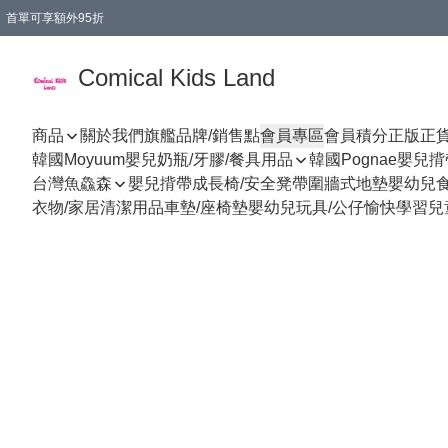
首單可享額外95折
🚚購買折實$299以上,免費送貨 (偏遠地區需收附加費)
Comical Kids Land
商品
關於我們
旗艦品牌/銷售點
會員專區
會員積分
正版正
韓國Moyuum嬰兒奶瓶/牙膠/餐具用品
韓國Pognae嬰兒
台灣魚鱻森
嬰兒揹帶
成長椅/安全凳帶
圍牆式地墊
嬰幼兒
衣物/家居清潔用品
車墊/座椅墊
嬰幼兒玩具/公仔
愉快學習
兒