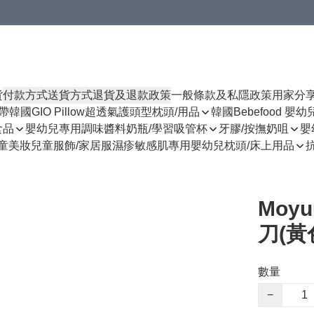
貨
付款方式
送貨方式
退貨及退款政策
一般條款及私隱政策
用家分
揹帶
韓國GIO Pillow超透氣護頭型枕頭/用品
韓國Bebefood 嬰
食品
嬰幼兒專用調味醬料
奶瓶/學習吸管杯
牙膠/按撫奶咀
嬰
童美妝
兒童服飾/家居服
濕疹敏感肌專用
嬰幼兒枕頭/床上用品
Moy
刀(黃
數量
−