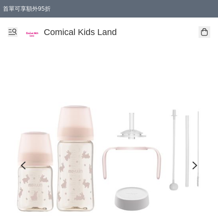
首單可享額外95折
🚚購買折實$299以上,免費送貨 (偏遠地區需收附加費)
Comical Kids Land