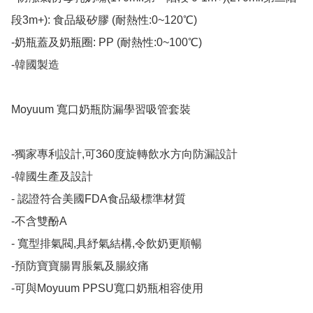
段3m+): 食品級矽膠 (耐熱性:0~120℃)

-奶瓶蓋及奶瓶圈: PP (耐熱性:0~100℃)

-韓國製造​

Moyuum 寬口奶瓶防漏學習吸管套裝

-獨家專利設計,可360度旋轉飲水方向防漏設計

-韓國生產及設計

- 認證符合美國FDA食品級標準材質

-不含雙酚A

- 寬型排氣閥,具紓氣結構,令飲奶更順暢

-預防寶寶腸胃脹氣及腸絞痛

-可與Moyuum PPSU寬口奶瓶相容使用
