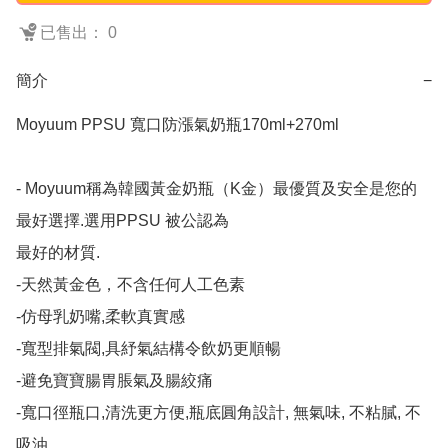
已售出： 0
簡介
−
Moyuum PPSU 寬口防漲氣奶瓶170ml+270ml

- Moyuum稱為韓國黃金奶瓶（K金）最優質及安全是您的
最好選擇.選用PPSU 被公認為

最好的材質.

-天然黃金色，不含任何人工色素

-仿母乳奶嘴,柔軟真實感

-寬型排氣閥,具紓氣結構令飲奶更順暢

-避免寶寶腸胃脹氣及腸絞痛

-寬口徑瓶口,清洗更方便,瓶底圓角設計, 無氣味, 不粘膩, 不
吸油
