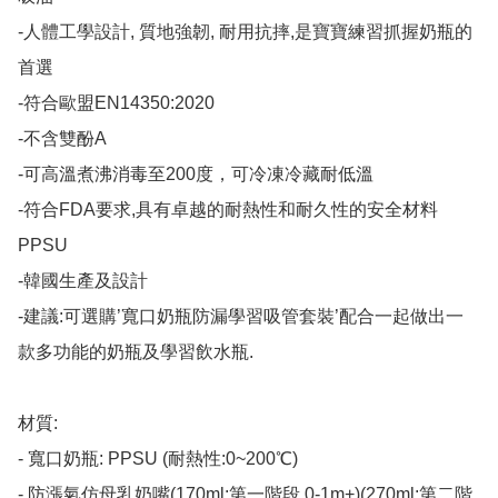
-人體工學設計, 質地強韌, 耐用抗摔,是寶寶練習抓握奶瓶的
首選

-符合歐盟EN14350:2020

-不含雙酚A

-可高溫煮沸消毒至200度，可冷凍冷藏耐低溫

-符合FDA要求,具有卓越的耐熱性和耐久性的安全材料
PPSU

-韓國生產及設計

-建議:可選購’寬口奶瓶防漏學習吸管套裝’配合一起做出一
款多功能的奶瓶及學習飲水瓶.

材質:

- 寬口奶瓶: PPSU (耐熱性:0~200℃)

- 防漲氣仿母乳奶嘴(170ml:第一階段 0-1m+)(270ml:第二階