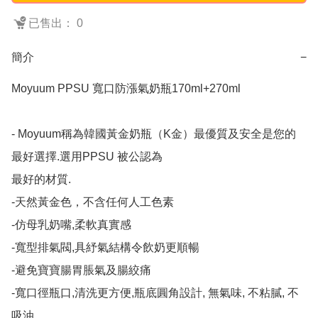
已售出： 0
簡介
−
Moyuum PPSU 寬口防漲氣奶瓶170ml+270ml

- Moyuum稱為韓國黃金奶瓶（K金）最優質及安全是您的
最好選擇.選用PPSU 被公認為

最好的材質.

-天然黃金色，不含任何人工色素

-仿母乳奶嘴,柔軟真實感

-寬型排氣閥,具紓氣結構令飲奶更順暢

-避免寶寶腸胃脹氣及腸絞痛

-寬口徑瓶口,清洗更方便,瓶底圓角設計, 無氣味, 不粘膩, 不
吸油
