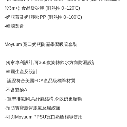
段3m+): 食品級矽膠 (耐熱性:0~120℃)

-奶瓶蓋及奶瓶圈: PP (耐熱性:0~100℃)

-韓國製造​

Moyuum 寬口奶瓶防漏學習吸管套裝

-獨家專利設計,可360度旋轉飲水方向防漏設計

-韓國生產及設計

- 認證符合美國FDA食品級標準材質

-不含雙酚A

- 寬型排氣閥,具紓氣結構,令飲奶更順暢

-預防寶寶腸胃脹氣及腸絞痛

-可與Moyuum PPSU寬口奶瓶相容使用
