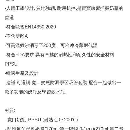
-人體工學設計, 質地強韌, 耐用抗摔,是寶寶練習抓握奶瓶的
首選

-符合歐盟EN14350:2020

-不含雙酚A

-可高溫煮沸消毒至200度，可冷凍冷藏耐低溫

-符合FDA要求,具有卓越的耐熱性和耐久性的安全材料
PPSU

-韓國生產及設計

-建議:可選購’寬口奶瓶防漏學習吸管套裝’配合一起做出一
款多功能的奶瓶及學習飲水瓶.

材質:

- 寬口奶瓶: PPSU (耐熱性:0~200℃)

- 防漲氣仿母乳奶嘴(170ml:第一階段 0-1m+)(270ml:第二階