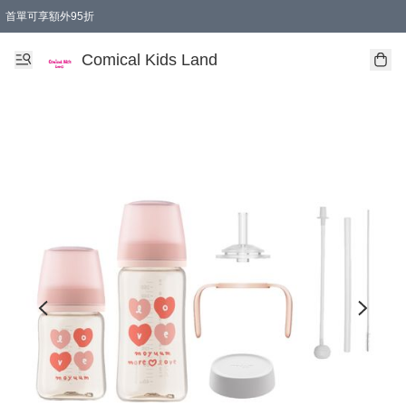
首單可享額外95折
🚚購買折實$299以上,免費送貨 (偏遠地區需收附加費)
Comical Kids Land