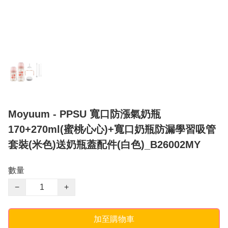
Moyuum - PPSU 寬口防漲氣奶瓶
170+270ml(蜜桃心心)+寬口奶瓶防漏學習吸管
套裝(米色)送奶瓶蓋配件(白色)_B26002MY
數量
−
+
加至購物車